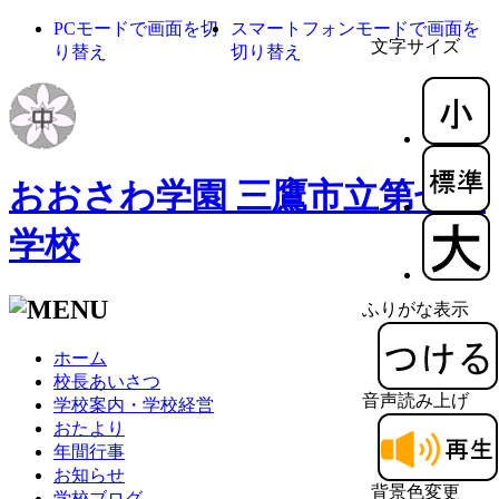
PCモードで画面を切
スマートフォンモードで画面を
文字サイズ
り替え
切り替え
おおさわ学園 三鷹市立第七中
学校
ふりがな表示
ホーム
校長あいさつ
音声読み上げ
学校案内・学校経営
おたより
年間行事
お知らせ
背景色変更
学校ブログ