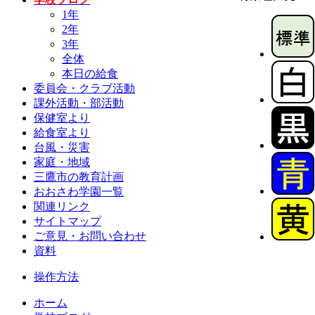
1年
2年
3年
全体
本日の給食
委員会・クラブ活動
課外活動・部活動
保健室より
給食室より
台風・災害
家庭・地域
三鷹市の教育計画
おおさわ学園一覧
関連リンク
サイトマップ
ご意見・お問い合わせ
資料
操作方法
ホーム