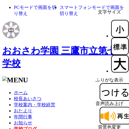
PCモードで画面を切
スマートフォンモードで画面を
文字サイズ
り替え
切り替え
おおさわ学園 三鷹市立第七中
学校
ふりがな表示
ホーム
校長あいさつ
音声読み上げ
学校案内・学校経営
おたより
年間行事
お知らせ
背景色変更
学校ブログ