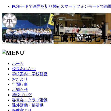
PCモードで画面を切り替え
スマートフォンモードで画
おおさわ学園 三鷹市立第七中
ホーム
校長あいさつ
学校案内・学校経営
おたより
年間行事
お知らせ
学校ブログ
委員会・クラブ活動
課外活動・部活動
保健室より