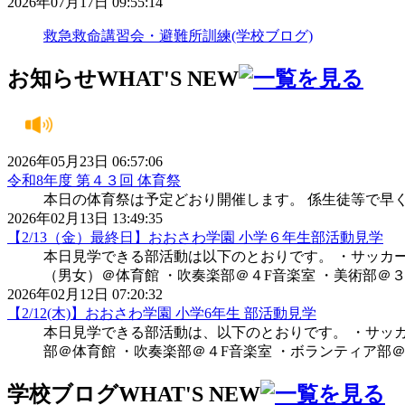
2026年07月17日 09:55:14
救急救命講習会・避難所訓練(学校ブログ)
お知らせ
WHAT'S NEW
2026年05月23日 06:57:06
令和8年度 第４３回 体育祭
本日の体育祭は予定どおり開催します。 係生徒等で早
2026年02月13日 13:49:35
【2/13（金）最終日】おおさわ学園 小学６年生部活動見学
本日見学できる部活動は以下のとおりです。 ・サッカー
（男女）＠体育館 ・吹奏楽部＠４F音楽室 ・美術部＠３
2026年02月12日 07:20:32
【2/12(木)】おおさわ学園 小学6年生 部活動見学
本日見学できる部活動は、以下のとおりです。 ・サッカ
部＠体育館 ・吹奏楽部＠４F音楽室 ・ボランティア部
学校ブログ
WHAT'S NEW