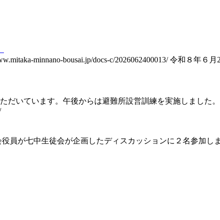
。
taka-minnano-bousai.jp/docs-c/2026062400
ただいています。午後からは避難所設営訓練を実施しました。
/
J生徒会役員が七中生徒会が企画したディスカッションに２名参加