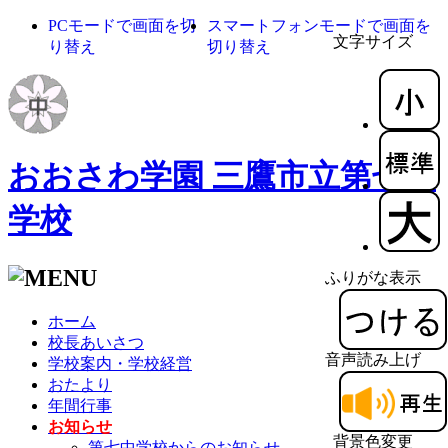
PCモードで画面を切
スマートフォンモードで画面を
文字サイズ
り替え
切り替え
おおさわ学園 三鷹市立第七中
学校
ふりがな表示
ホーム
校長あいさつ
音声読み上げ
学校案内・学校経営
おたより
年間行事
お知らせ
背景色変更
第七中学校からのお知らせ