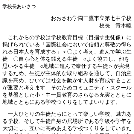
学校長あいさつ
おおさわ学園三鷹市立第七中学校
校長 青木睦
これからの学校は学校教育目標（目指す生徒像）に
掲げられている「国際社会において信頼と尊敬の得ら
れる日本人を育成する」＜〇よく考え、進んで学ぶ生
徒 〇自ら心と体を鍛える生徒 ○よく協力し、他を
思いやる生徒 ○地域に進んで奉仕する生徒＞が実現
するため、生徒が主体的な取り組みを通して、自治意
識を高め、ひいては社会を動かす人財を育成すること
が重要と考えます。そのためコミュニティ・スクール
を基盤とした小・中一貫教育のさらなる充実とともに
地域とともにある学校つくりをしてまいります。
一人ひとりの生徒たちにとって楽しい学校、魅力あ
る学校、そして生徒自身の居場所である学級や学年を
大切にし、互いに高めあえる学校つくりをしていきた