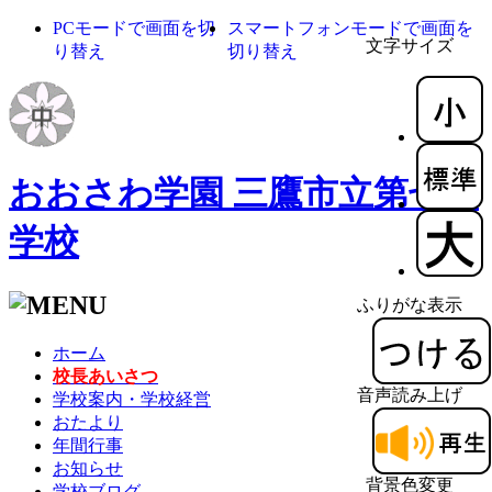
PCモードで画面を切
スマートフォンモードで画面を
文字サイズ
り替え
切り替え
おおさわ学園 三鷹市立第七中
学校
ふりがな表示
ホーム
校長あいさつ
音声読み上げ
学校案内・学校経営
おたより
年間行事
お知らせ
背景色変更
学校ブログ