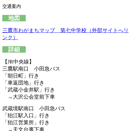
交通案内
地図
三鷹市わがまちマップ 第七中学校（外部サイトへリ
ンク）
詳細
【JR中央線】
三鷹駅南口 小田急バス
「朝日町」行き
「車返団地」行き
「武蔵小金井駅」行き
→大沢公会堂前下車
武蔵境駅南口 小田急バス
「狛江駅入口」行き
「狛江営業所」行き
→天文台裏下車