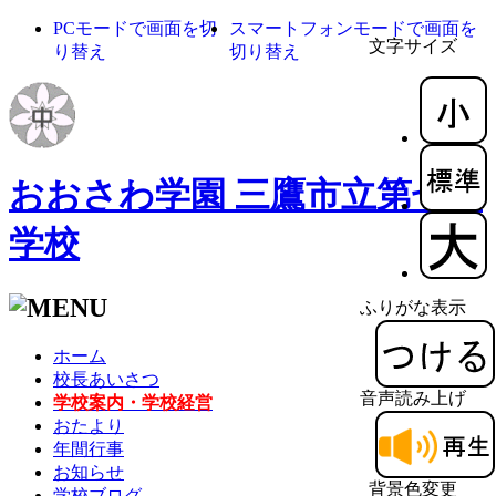
PCモードで画面を切
スマートフォンモードで画面を
文字サイズ
り替え
切り替え
おおさわ学園 三鷹市立第七中
学校
ふりがな表示
ホーム
校長あいさつ
音声読み上げ
学校案内・学校経営
おたより
年間行事
お知らせ
背景色変更
学校ブログ