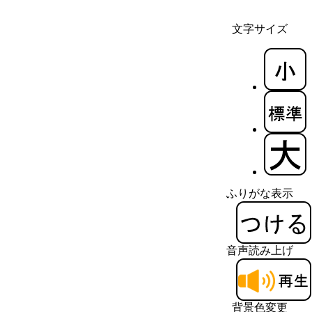
文字サイズ
ふりがな表示
音声読み上げ
背景色変更