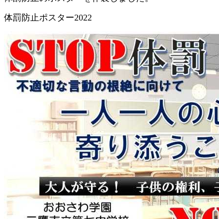
体罰防止ポスター2022