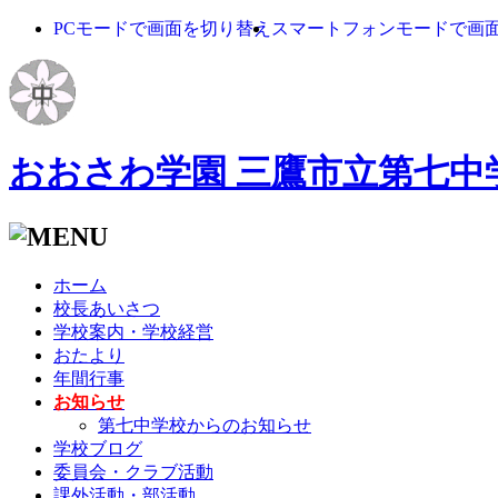
PCモードで画面を切り替え
スマートフォンモードで画
おおさわ学園 三鷹市立第七中
ホーム
校長あいさつ
学校案内・学校経営
おたより
年間行事
お知らせ
第七中学校からのお知らせ
学校ブログ
委員会・クラブ活動
課外活動・部活動