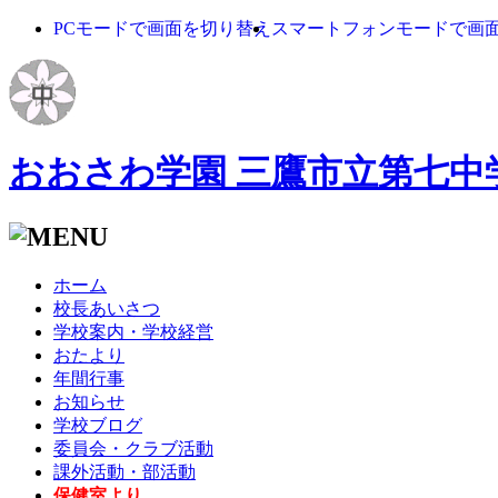
PCモードで画面を切り替え
スマートフォンモードで画
おおさわ学園 三鷹市立第七中
ホーム
校長あいさつ
学校案内・学校経営
おたより
年間行事
お知らせ
学校ブログ
委員会・クラブ活動
課外活動・部活動
保健室より